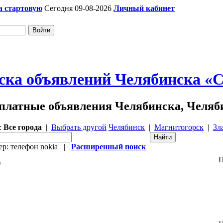
а стартовую
Сегодня 09-08-2026
Личный кабинет
ска объявлений Челябинска «Ch
платные объявления Челябинска, Челяб
:
Все города
|
Выбрать другой
Челябинск
|
Магнитогорск
|
Зл
р: телефон nokia |
Расширенный поиск
П
)