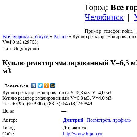
Город:
Все го
Челябинск
|
Пример: телефон nokia
Все рубрики
»
Услуги
»
Разное
»
Куплю реактор эмалированный
V=4,0 м3 (29763)
Тип: Ищу, куплю
Куплю реактор эмалированный V=6,3 м3
м3
Поделиться
Куплю реактор эмалированный V=6,3 м3, V=4,0 м3
Куплю реактор эмалированный V=6,3 м3, V=4,0 м3.
Тел. +7(951)9079066, (8313)264518, 230849
Цена:
—
Автор:
Дмитрий
|
Посмотреть профиль
Город
Дзержинск
Сайт:
http://www.htpnn.ru