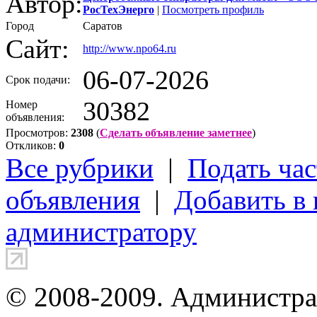
Автор:
РосТехЭнерго
|
Посмотреть профиль
Город
Саратов
Сайт:
http://www.npo64.ru
06-07-2026
Срок подачи:
30382
Номер
объявления:
Просмотров:
2308
(
Сделать объявление заметнее
)
Откликов:
0
Все рубрики
|
Подать час
объявления
|
Добавить в
администратору
© 2008-2009. Администра