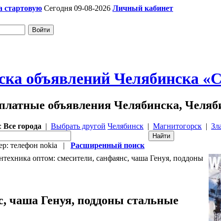
а стартовую
Сегодня 09-08-2026
Личный кабинет
ска объявлений Челябинска «Ch
платные объявления Челябинска, Челяб
:
Все города
|
Выбрать другой
Челябинск
|
Магнитогорск
|
Зл
р: телефон nokia |
Расширенный поиск
техника оптом: смесители, санфаянс, чаша Генуя, поддоны
с, чаша Генуя, поддоны стальные