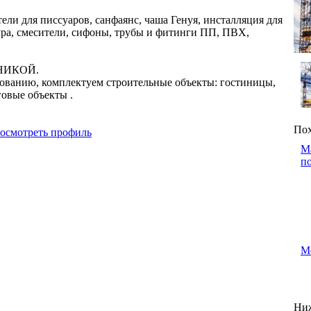
ли для писсуаров, санфаянс, чаша Генуя, инсталляция для
ура, смесители, сифоны, трубы и фитинги ПП, ПВХ,
НИКОЙ.
дованию, комплектуем строительные объекты: гостиницы,
овые объекты .
Пох
осмотреть профиль
М
по
М
Ниж