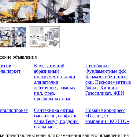
ожие объявления
ассив
Круг заточной,
Пеноблоки.
ла,паркет
абразивный
Фундаментные фбс,
инструмент, станки
Керамзитобетонные
для заточки
скц, Пескоцементные
ленточных, рамных
блоки. Кирпич.
пил, фрез,
Газосиликат. ЖБИ
профильных нож
еталлопрокат
Сантехника оптом:
Новый вибропресс
смесители, санфаянс,
«Гесан», Oт
чаша Генуя, поддоны
компании «КОТТО»
стальные......
е представлены коды для размещения вашего объявления на