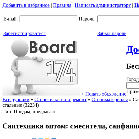
Добавить в избранное
|
Правила
|
Написать администратору
|
Н
E-mail:
Пароль:
Зарегистрироваться
Забыл пароль
До
Бес
Город
Приме
+ Подать объявление
Все рубрики
»
Строительство и ремонт
»
Стройматериалы
»
Сан
стальные (32234)
Тип: Продам, предлагаю
Сантехника оптом: смесители, санфаян