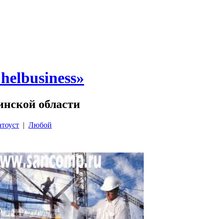
elbusiness»
инской области
атоуст
|
Любой