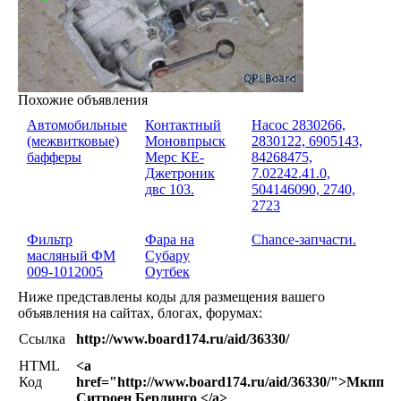
Похожие объявления
Автомобильные
Контактный
Насос 2830266,
(межвитковые)
Моновпрыск
2830122, 6905143,
бафферы
Мерс КЕ-
84268475,
Джетроник
7.02242.41.0,
двс 103.
504146090, 2740,
2723
Фильтр
Фара на
Chance-запчасти.
масляный ФМ
Субару
009-1012005
Оутбек
Ниже представлены коды для размещения вашего
объявления на сайтах, блогах, форумах:
Ссылка
http://www.board174.ru/aid/36330/
HTML
<a
Код
href="http://www.board174.ru/aid/36330/">Мкпп
Ситроен Берлинго </a>