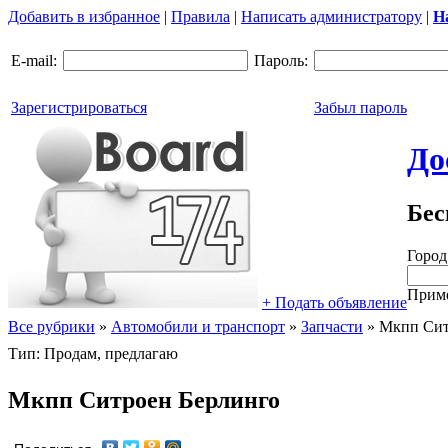
Добавить в избранное
|
Правила
|
Написать администратору
|
Н
E-mail:
Пароль:
Зарегистрироваться
Забыл пароль
До
Бес
Город
Приме
+ Подать объявление
Все рубрики
»
Автомобили и транспорт
»
Запчасти
»
Мкпп Ситр
Тип: Продам, предлагаю
Мкпп Ситроен Берлинго