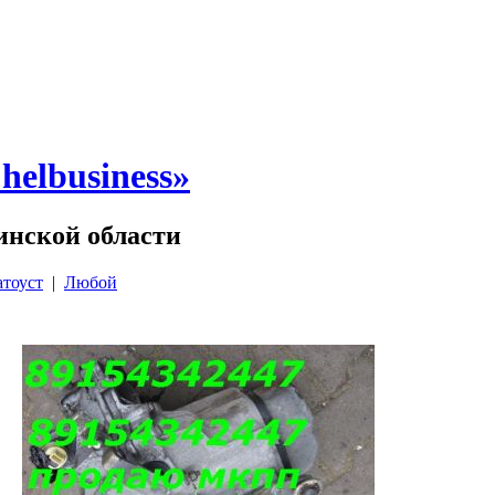
elbusiness»
инской области
атоуст
|
Любой