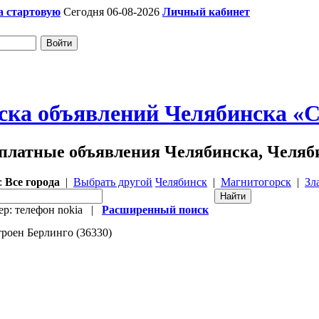
а стартовую
Сегодня 06-08-2026
Личный кабинет
ска объявлений Челябинска «Ch
платные объявления Челябинска, Челяб
:
Все города
|
Выбрать другой
Челябинск
|
Магнитогорск
|
Зл
р: телефон nokia |
Расширенный поиск
оен Берлинго (36330)