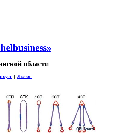
elbusiness»
инской области
атоуст
|
Любой