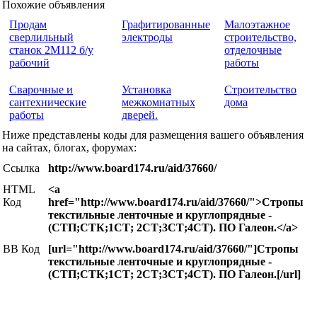
Похожие объявления
Продам
Графитированные
Малоэтажное
сверлильный
электроды
строительство,
станок 2М112 б/у
отделочные
рабочий
работы
Cварочные и
Установка
Строительство
сантехнические
межкомнатных
дома
работы
дверей.
Ниже представлены коды для размещения вашего объявления
на сайтах, блогах, форумах:
Ссылка
http://www.board174.ru/aid/37660/
HTML
<a
Код
href="http://www.board174.ru/aid/37660/">Стропы
текстильные ленточные и круглопрядные -
(СТП;СТК;1СТ; 2СТ;3СТ;4СТ). ПО Галеон.</a>
BB Код
[url="http://www.board174.ru/aid/37660/"]Стропы
текстильные ленточные и круглопрядные -
(СТП;СТК;1СТ; 2СТ;3СТ;4СТ). ПО Галеон.[/url]