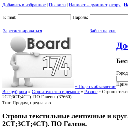
Добавить в избранное
|
Правила
|
Написать администратору
|
Н
E-mail:
Пароль:
Зарегистрироваться
Забыл пароль
До
Бес
Город
Приме
+ Подать объявление
Все рубрики
»
Строительство и ремонт
»
Разное
»
Стропы текст
2СТ;3СТ;4СТ). ПО Галеон. (37660)
Тип: Продам, предлагаю
Стропы текстильные ленточные и кру
2СТ;3СТ;4СТ). ПО Галеон.