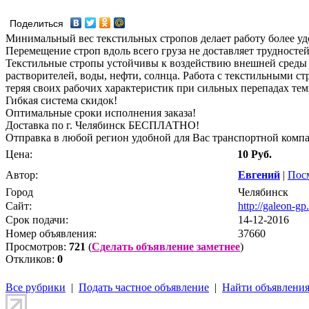
Поделиться
Минимальный вес текстильных стропов делает работу более удо
Перемещение строп вдоль всего груза не доставляет трудностей
Текстильные стропы устойчивы к воздействию внешней среды 
растворителей, воды, нефти, солнца. Работа с текстильными с
теряя своих рабочих характеристик при сильных перепадах те
Гибкая система скидок!
Оптимальные сроки исполнения заказа!
Доставка по г. Челябинск БЕСПЛАТНО!
Отправка в любой регион удобной для Вас транспортной комп
Цена:
10 Руб.
Автор:
Евгений
|
Пос
Город
Челябинск
Сайт:
http://galeon-gp.
Срок подачи:
14-12-2016
Номер объявления:
37660
Просмотров:
721
(
Сделать объявление заметнее
)
Откликов:
0
Все рубрики
|
Подать частное объявление
|
Найти объявлени