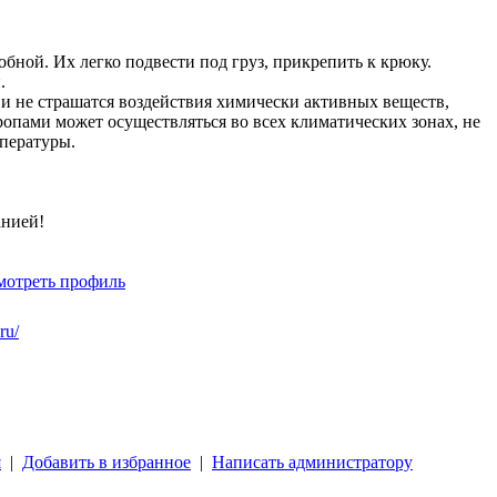
бной. Их легко подвести под груз, прикрепить к крюку.
.
и не страшатся воздействия химически активных веществ,
тропами может осуществляться во всех климатических зонах, не
мпературы.
анией!
мотреть профиль
ru/
я
|
Добавить в избранное
|
Написать администратору