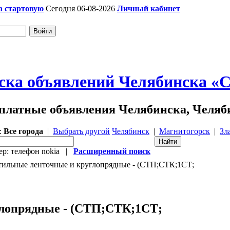
а стартовую
Сегодня 06-08-2026
Личный кабинет
ска объявлений Челябинска «Ch
платные объявления Челябинска, Челяб
:
Все города
|
Выбрать другой
Челябинск
|
Магнитогорск
|
Зл
р: телефон nokia |
Расширенный поиск
ильные ленточные и круглопрядные - (СТП;СТК;1СТ;
глопрядные - (СТП;СТК;1СТ;