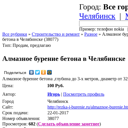
Город:
Все го
Челябинск
|
Пример: телефон nokia
Все рубрики
»
Строительство и ремонт
»
Разное
»
Алмазное бу
бетона в Челябинске (38077)
Тип: Продам, предлагаю
Алмазное бурение бетона в Челябинске
Поделиться
Алмазное бурение бетона ,глубина до 3-х метров, диаметр от 32
Цена:
100 Руб.
Автор:
Игорь
|
Посмотреть профиль
Город
Челябинск
Сайт:
http://rezka-i-burenie.ru/almaznoe-burenie.h
Срок подачи:
22-01-2017
Номер объявления:
38077
Просмотров:
682
(
Сделать объявление заметнее
)