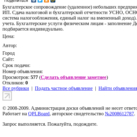
Поделиться
Бухгалтерское сопровождение (удаленное) небольших предпри
ИП. Сдача налоговой и бухгалтерской отчетности УСНО, ОСН
система налогообложения, единый налог на вмененный доход).
учета. Бухгалтерские услуги физическим лицам - заполнение 
подбирается индивидуально.
Цена:
Автор:
Город
Сайт:
Срок подачи:
Номер объявления:
Просмотров:
577
(
Сделать объявление заметнее
)
Откликов:
0
Все рубрики
|
Подать частное объявление
|
Найти объявлени
© 2008-2009. Администрация доски объявлений не несет ответс
Работает на
QPLBoard
, авторское свидетельство
№2008612787
.
Запрос выполняется. Пожалуйта, подождите.