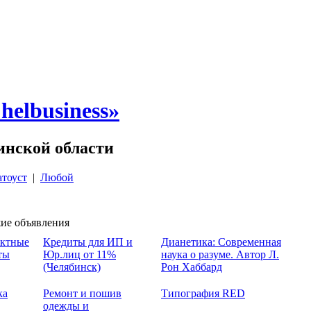
elbusiness»
инской области
атоуст
|
Любой
ие объявления
ктные
Кредиты для ИП и
Дианетика: Современная
ты
Юр.лиц от 11%
наука о разуме. Автор Л.
(Челябинск)
Рон Хаббард
ка
Ремонт и пошив
Типография RED
одежды и