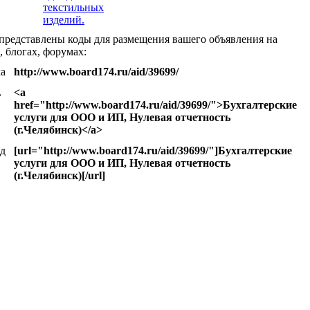
текстильных
изделий.
представлены коды для размещения вашего объявления на
, блогах, форумах:
а
http://www.board174.ru/aid/39699/
L
<a
href="http://www.board174.ru/aid/39699/">Бухгалтерские
услуги для ООО и ИП, Нулевая отчетность
(г.Челябинск)</a>
д
[url="http://www.board174.ru/aid/39699/"]Бухгалтерские
услуги для ООО и ИП, Нулевая отчетность
(г.Челябинск)[/url]