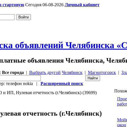
а стартовую
Сегодня 06-08-2026
Личный кабинет
ска объявлений Челябинска «Ch
платные объявления Челябинска, Челяб
:
Все города
|
Выбрать другой
Челябинск
|
Магнитогорск
|
Зл
р: телефон nokia |
Расширенный поиск
Похож
и ИП, Нулевая отчетность (г.Челябинск) (39699)
Прое
рабо
улевая отчетность (г.Челябинск)
Мой
окон