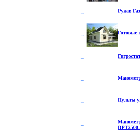
Рукав Га
→
Готовые 
→
Гигроста
→
Маномет
→
Пульты у
→
Манометр
→
DPT2500