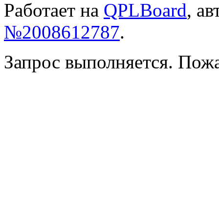
Работает на
QPLBoard
, а
№2008612787
.
Запрос выполняется. Пож