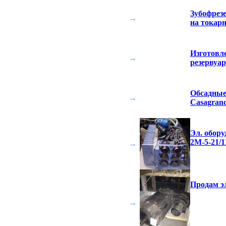
Зубофрез
→
на токарн
Изготовле
→
резервуа
Обсадные 
→
Casagran
Эл. обору
2М-5-21/1
→
Продам э
→