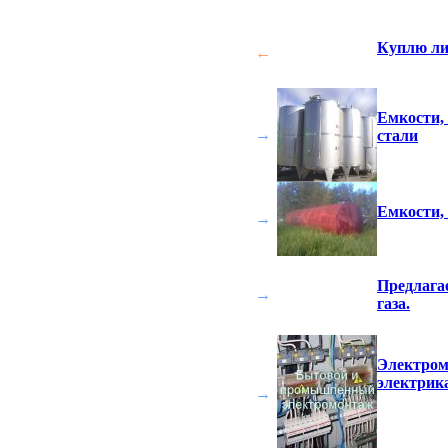
Куплю ли
←
Емкости,
→
стали
Емкости, 
→
Предлага
→
газа.
Электром
электрик
→