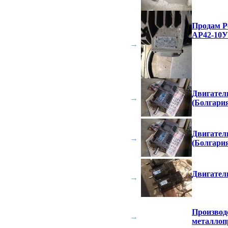
Продам Р
АР42-10У
→
Двигател
→
(Болгари
Двигател
→
(Болгари
Двигател
→
Производ
→
металлопр