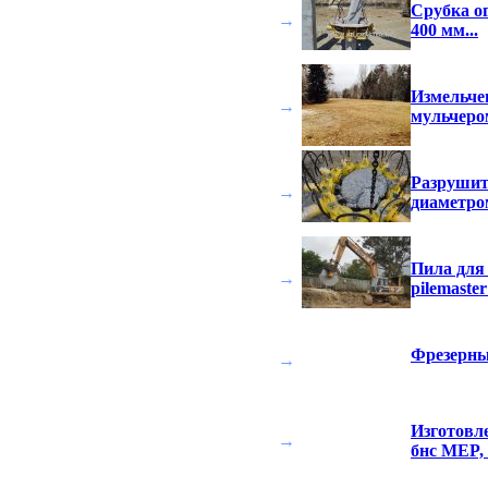
Срубка ог
→
400 мм...
Измельче
→
мульчеро
Разрушит
→
диаметро
Пила для
→
pilemaste
Фрезерны
→
Изготовл
→
бнс MEP, 