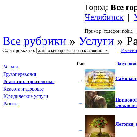
Город:
Все го
Челябинск
|
Пример: телефон nokia
Все рубрики
»
Услуги
»
Р
Сортировка по:
|
Измени
Тип
Заголово
Услуги
Грузоперевозки
Самонаст
→
Ремонтно-строительные
Красота и здоровье
Юридические услуги
Приворот
→
Разное
сложные 
Логопед, 
→