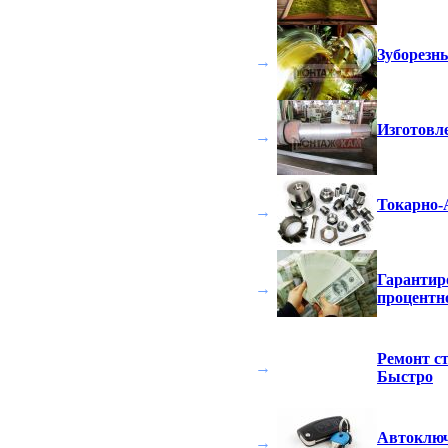
Зуборезны
→
Изготовле
→
Токарно-
→
Гарантир
→
процентно
Ремонт с
→
Быстро
Автоключ
→