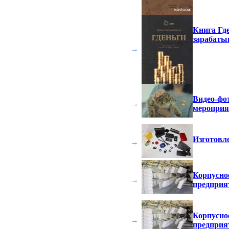
Книга Где
зарабаты
→
Видео-фо
→
мероприят
Изготовле
→
Корпусное
→
предприя
Корпусное
→
предприя