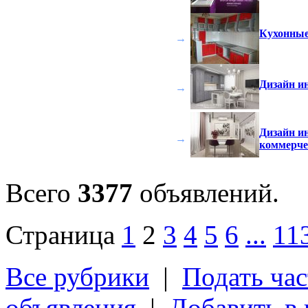
Кухонные
→
Дизайн и
→
Дизайн ин
→
коммерчес
Всего
3377
объявлений.
Страница
1
2
3
4
5
6
...
11
Все рубрики
|
Подать час
объявления
|
Добавить в