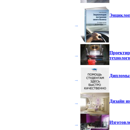
Энциклопе
→
Проектир
→
технолог
Дипломы 
→
Дизайн и
→
Изготовле
→