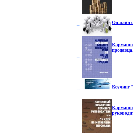
Он-лайн 
→
Карманны
продавца,
→
Коучинг 
→
Карманны
руководи
→