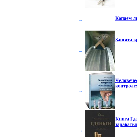
Копаем л
→
Защита к
→
Человече
контроле
→
Книга Где
зарабаты
→