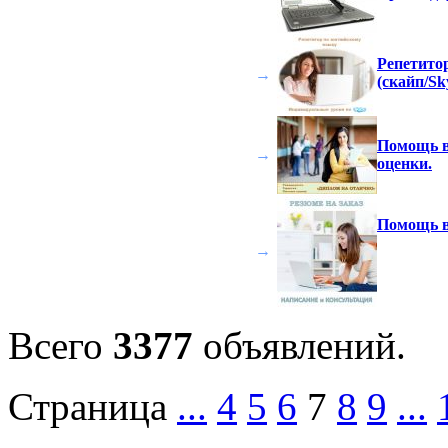
Репетито
→
(скайп/Sk
Помощь в
→
оценки.
Помощь в
→
Всего
3377
объявлений.
Страница
...
4
5
6
7
8
9
...