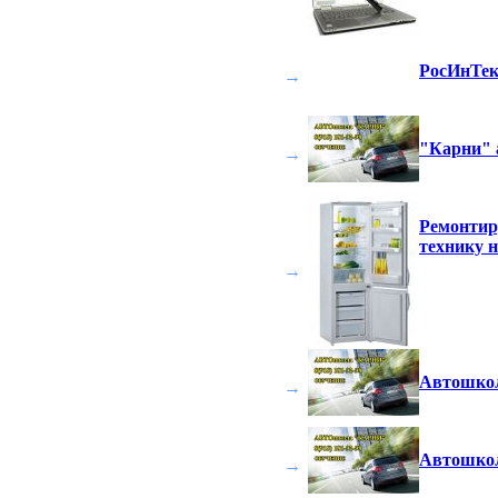
РосИнТек
→
"Карни" 
→
Ремонтир
технику н
→
Автошкол
→
Автошкол
→