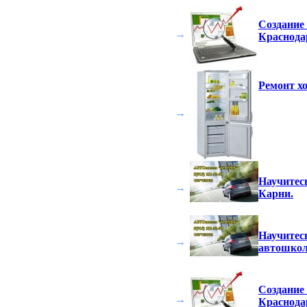
Создание
→
Краснодар
Ремонт х
→
Научитес
→
Карни.
Научитес
→
автошкол
Создание
→
Краснодар