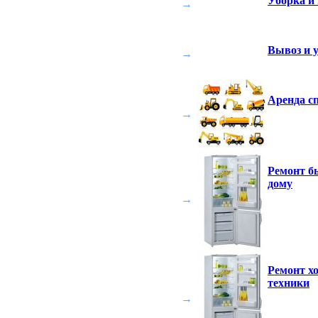
Уборка и 
→
Вывоз и 
→
Аренда с
→
Ремонт б
дому
→
Ремонт х
техники
→