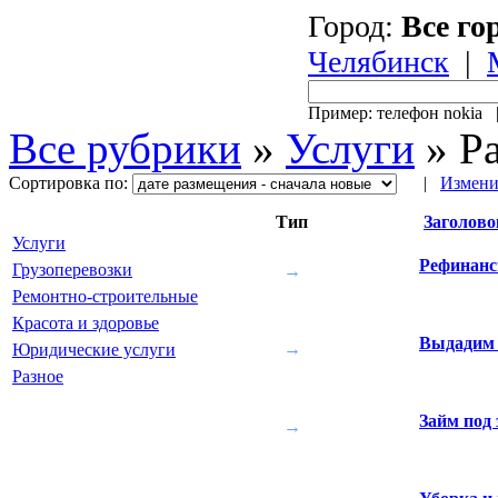
Город:
Все го
Челябинск
|
Пример: телефон nokia
Все рубрики
»
Услуги
»
Р
Сортировка по:
|
Измени
Тип
Заголово
Услуги
Рефинанс
Грузоперевозки
→
Ремонтно-строительные
Красота и здоровье
Выдадим 
→
Юридические услуги
Разное
Займ под 
→